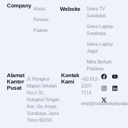
Company
Website
About
Sewa TV
Surabaya
Review
Sewa Laptop
Partner
Surabaya
Sewa Laptop
Jogja
Mitra Berkah
Pratama
Alamat
Kontak
Jl. Rungkut
+62 812-
Kantor
Kami
Mapan Selatan
2207-
Pusat
No.ci 31,
7714
Rungkut Tengah,
emil@mitraberkahprat
Kec. Gn. Anyar,
Surabaya, Jawa
Timur 60293