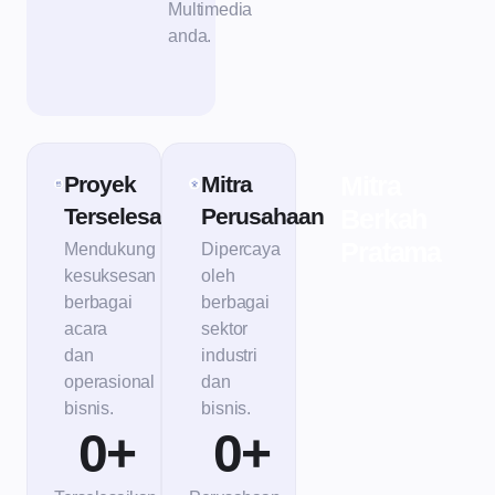
Multimedia
anda.
Mitra
Proyek
Mitra
Terselesaikan
Perusahaan
Berkah
Pratama
Mendukung
Dipercaya
kesuksesan
oleh
berbagai
berbagai
acara
sektor
dan
industri
operasional
dan
bisnis.
bisnis.
0
+
0
+