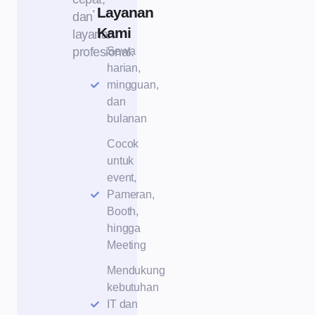
Layanan
dan
Kami
layanan
profesional.
Sewa
harian,
mingguan,
dan
bulanan
Cocok
untuk
event,
Pameran,
Booth,
hingga
Meeting
Mendukung
kebutuhan
IT dan