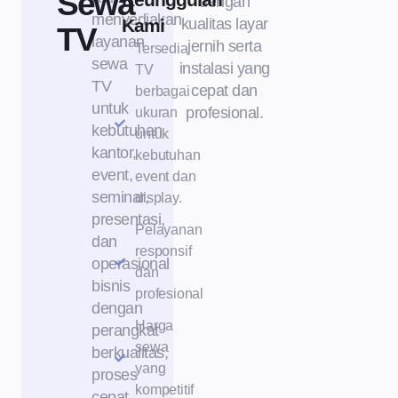
Sewa
dengan
menyediakan
Kami
kualitas layar
TV
layanan
jernih serta
Tersedia
sewa
instalasi yang
TV
TV
cepat dan
berbagai
untuk
profesional.
ukuran
kebutuhan
untuk
kantor,
kebutuhan
event,
event dan
seminar,
display.
presentasi,
Pelayanan
dan
responsif
operasional
dan
bisnis
profesional
dengan
Harga
perangkat
sewa
berkualitas,
yang
proses
kompetitif
cepat,