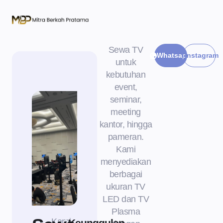
Sewa TV
Whatsapp
Instagram
untuk
kebutuhan
event,
seminar,
meeting
kantor, hingga
pameran.
Kami
menyediakan
berbagai
ukuran TV
LED dan TV
Plasma
Kami
Keunggulan