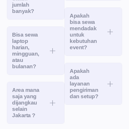
jumlah
banyak?
Apakah
bisa sewa
mendadak
Bisa sewa
untuk
laptop
kebutuhan
harian,
event?
mingguan,
atau
bulanan?
Apakah
ada
layanan
Area mana
pengiriman
saja yang
dan setup?
dijangkau
selain
Jakarta ?