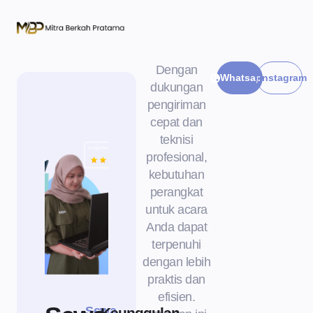
Dengan
Whatsapp
Instagram
dukungan
pengiriman
cepat dan
teknisi
profesional,
kebutuhan
perangkat
untuk acara
Anda dapat
terpenuhi
dengan lebih
praktis dan
efisien.
Sewa
Keunggulan