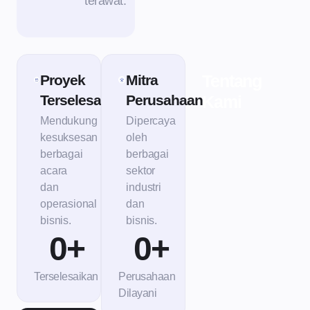
terawat.
Tentang
Proyek
Mitra
Terselesaikan
Perusahaan
Kami
Mendukung
Dipercaya
kesuksesan
oleh
berbagai
berbagai
acara
sektor
dan
industri
operasional
dan
bisnis.
bisnis.
0
+
0
+
Terselesaikan
Perusahaan
Dilayani